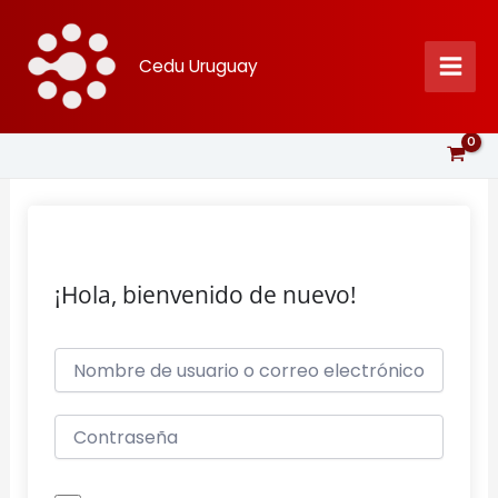
Ir
al
Cedu Uruguay
contenido
¡Hola, bienvenido de nuevo!