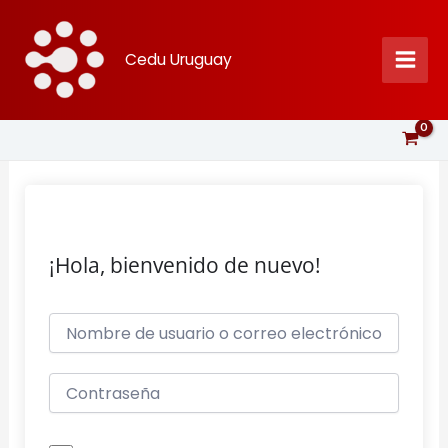
Ir
al
Cedu Uruguay
contenido
¡Hola, bienvenido de nuevo!