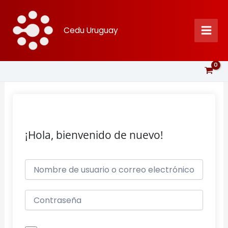
Ir
al
Cedu Uruguay
contenido
¡Hola, bienvenido de nuevo!