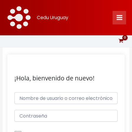
Ir
al
Cedu Uruguay
contenido
¡Hola, bienvenido de nuevo!