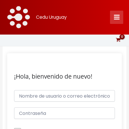
Ir
al
Cedu Uruguay
contenido
¡Hola, bienvenido de nuevo!