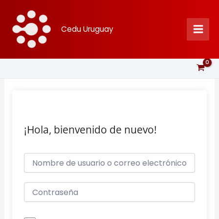
Ir
al
Cedu Uruguay
contenido
¡Hola, bienvenido de nuevo!