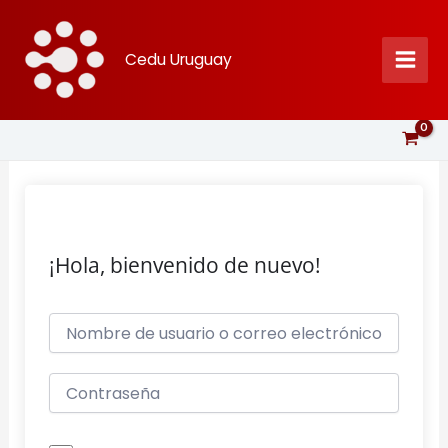
Ir
al
Cedu Uruguay
contenido
¡Hola, bienvenido de nuevo!