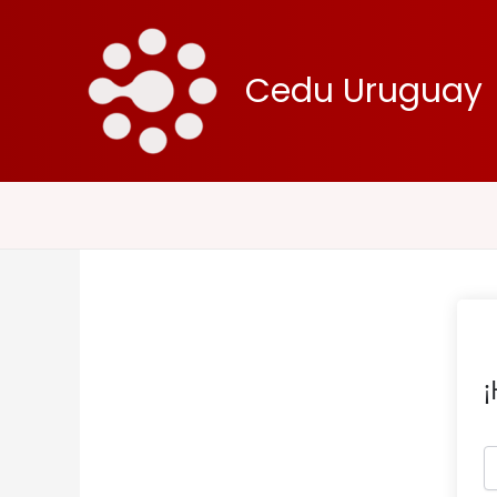
Ir
al
contenido
Cedu Uruguay
¡