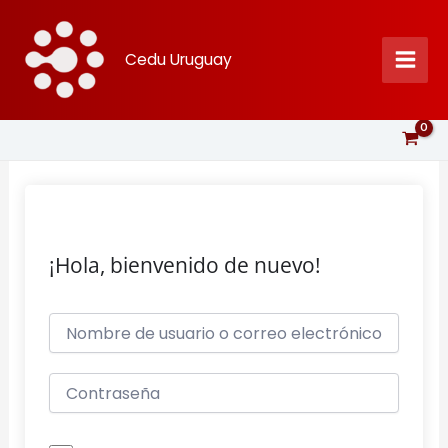
Ir
al
Cedu Uruguay
contenido
¡Hola, bienvenido de nuevo!