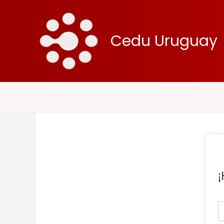
Ir
al
contenido
Cedu Uruguay
¡