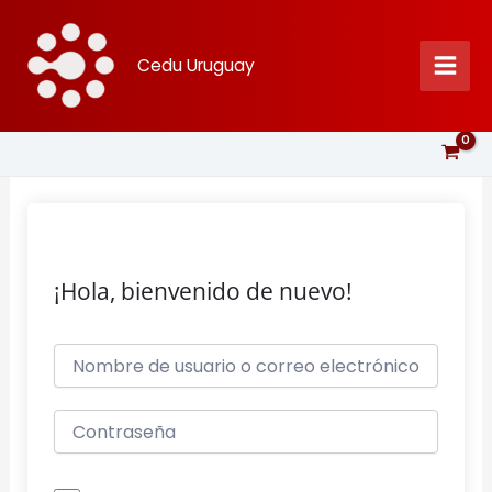
Ir
al
Cedu Uruguay
contenido
¡Hola, bienvenido de nuevo!