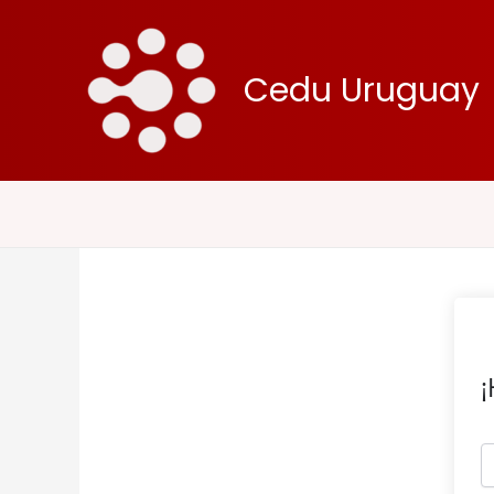
Ir
al
contenido
Cedu Uruguay
¡