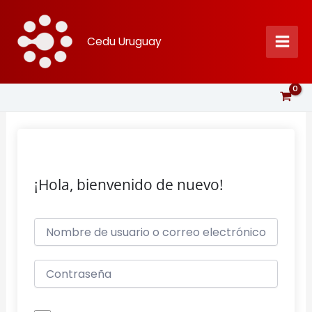
Ir
al
Cedu Uruguay
contenido
¡Hola, bienvenido de nuevo!