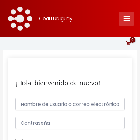
Ir
al
Cedu Uruguay
contenido
¡Hola, bienvenido de nuevo!