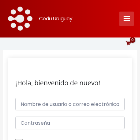
Ir
al
Cedu Uruguay
contenido
¡Hola, bienvenido de nuevo!