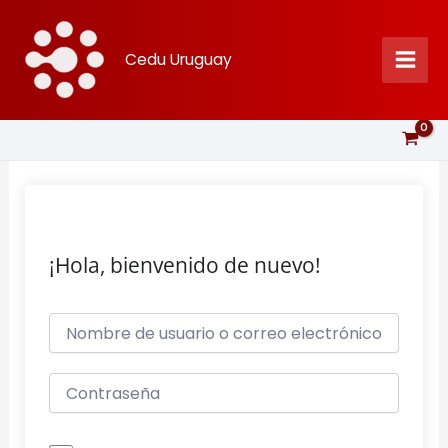
Ir
al
Cedu Uruguay
contenido
¡Hola, bienvenido de nuevo!