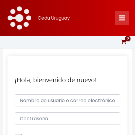
Ir
al
Cedu Uruguay
contenido
¡Hola, bienvenido de nuevo!