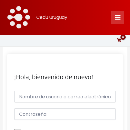
Ir
al
Cedu Uruguay
contenido
¡Hola, bienvenido de nuevo!