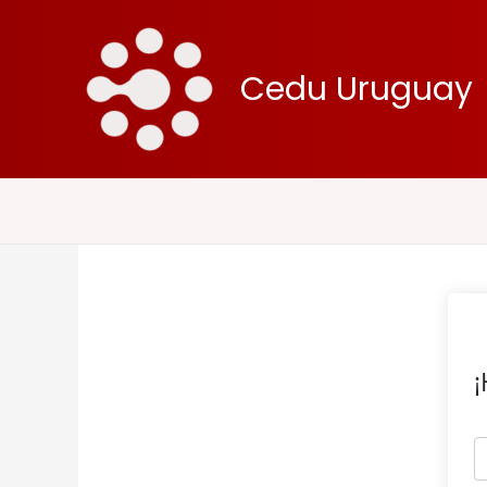
Ir
al
contenido
Cedu Uruguay
¡