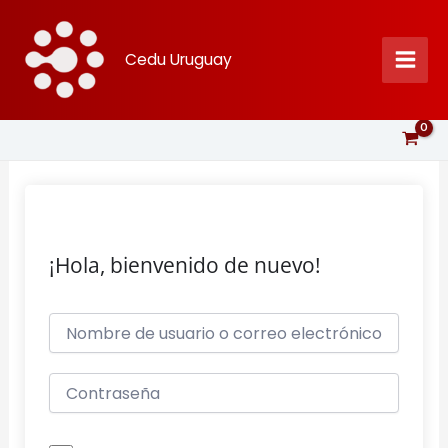
Ir
al
Cedu Uruguay
contenido
¡Hola, bienvenido de nuevo!