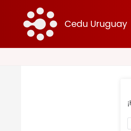
Ir
al
contenido
Cedu Uruguay
¡