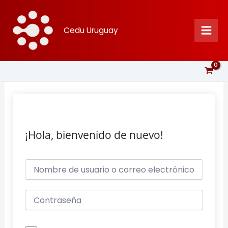
Ir
al
Cedu Uruguay
contenido
¡Hola, bienvenido de nuevo!