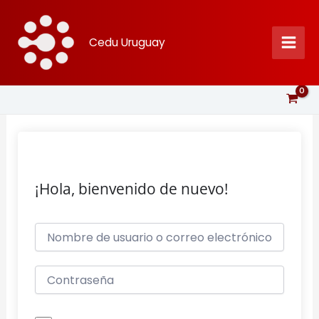
Ir
al
Cedu Uruguay
contenido
¡Hola, bienvenido de nuevo!