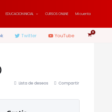
EDUCACION INICIAL
CURSOS ONLINE
Mi cuenta
ok
Twitter
YouTube
)
Lista de deseos
Compartir