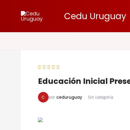
Ir
al
Cedu Uruguay
contenido
Educación Inicial Pres
C
por
ceduruguay
Sin categoría