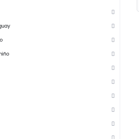
uguay
ño
niño