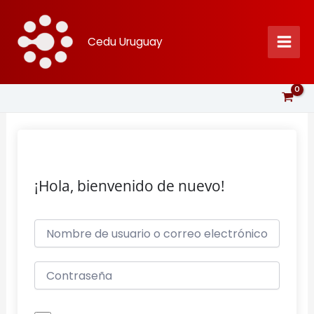
Ir
al
Cedu Uruguay
contenido
¡Hola, bienvenido de nuevo!