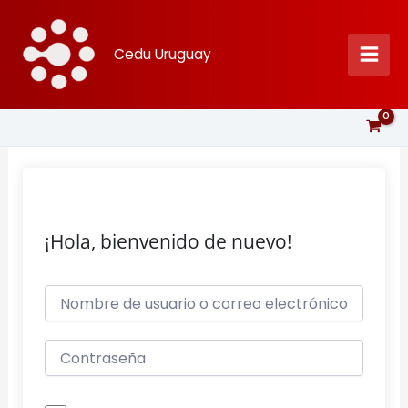
Ir
al
Cedu Uruguay
contenido
¡Hola, bienvenido de nuevo!