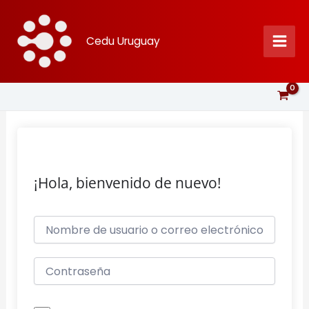
Ir
al
Cedu Uruguay
contenido
¡Hola, bienvenido de nuevo!