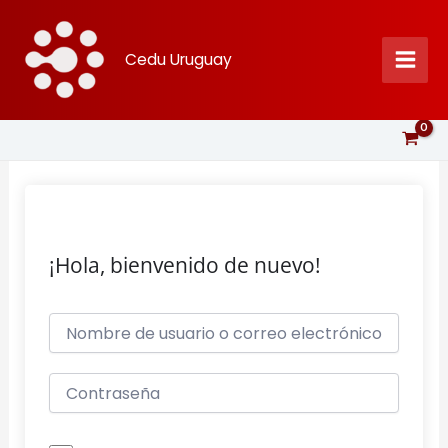
Ir
al
Cedu Uruguay
contenido
¡Hola, bienvenido de nuevo!