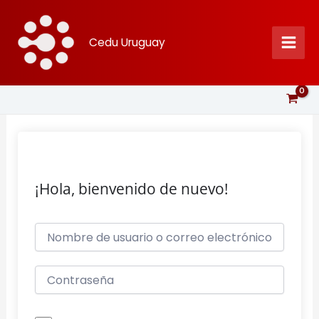
Ir
al
Cedu Uruguay
contenido
¡Hola, bienvenido de nuevo!