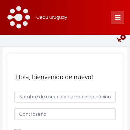
Ir
al
Cedu Uruguay
contenido
¡Hola, bienvenido de nuevo!