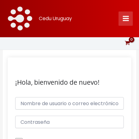
Ir
al
Cedu Uruguay
contenido
¡Hola, bienvenido de nuevo!