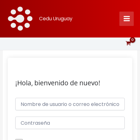
Ir
al
Cedu Uruguay
contenido
¡Hola, bienvenido de nuevo!