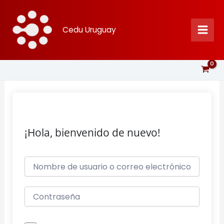
Ir
al
Cedu Uruguay
contenido
¡Hola, bienvenido de nuevo!