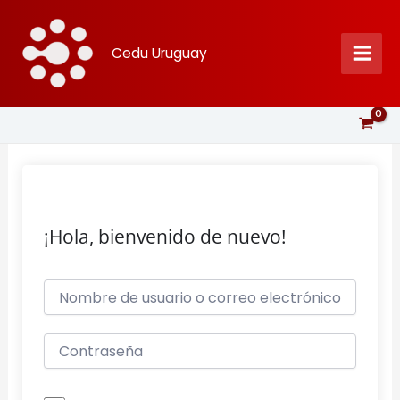
Ir
al
Cedu Uruguay
contenido
¡Hola, bienvenido de nuevo!