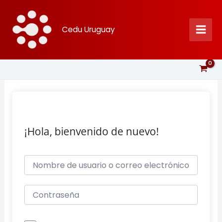
Ir
al
Cedu Uruguay
contenido
¡Hola, bienvenido de nuevo!