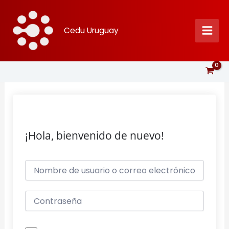
Ir
al
Cedu Uruguay
contenido
¡Hola, bienvenido de nuevo!