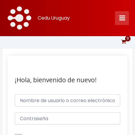
Ir
al
Cedu Uruguay
contenido
¡Hola, bienvenido de nuevo!