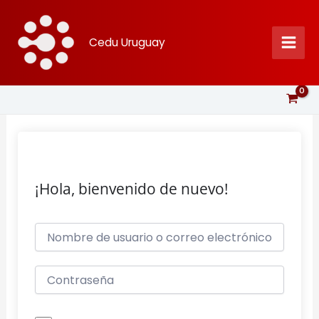
Ir
al
Cedu Uruguay
contenido
¡Hola, bienvenido de nuevo!