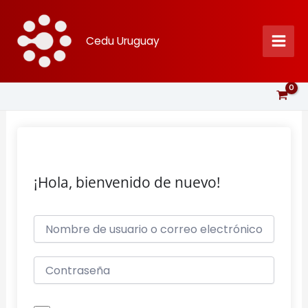
Ir
al
Cedu Uruguay
contenido
¡Hola, bienvenido de nuevo!