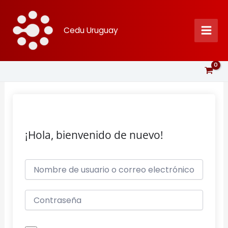
Ir
al
Cedu Uruguay
contenido
¡Hola, bienvenido de nuevo!