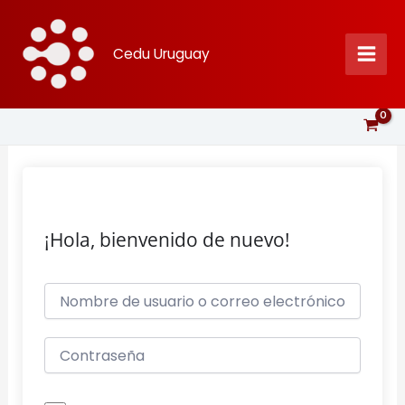
Ir
al
Cedu Uruguay
contenido
¡Hola, bienvenido de nuevo!