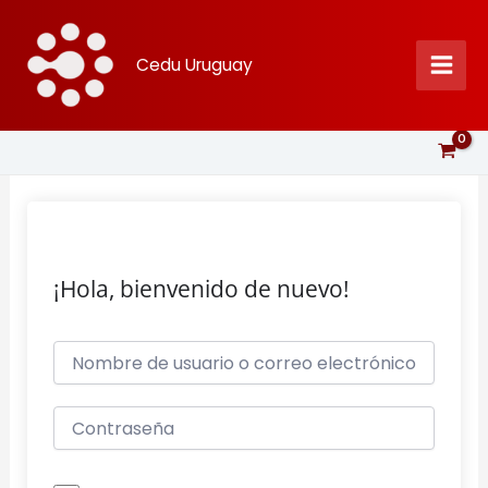
Ir
al
Cedu Uruguay
contenido
¡Hola, bienvenido de nuevo!