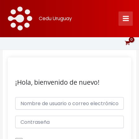
Ir
al
Cedu Uruguay
contenido
¡Hola, bienvenido de nuevo!