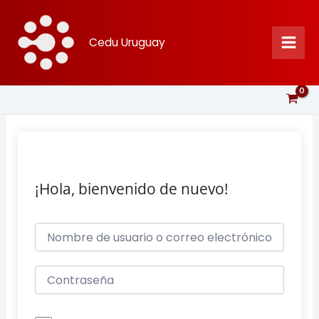
Ir
al
Cedu Uruguay
contenido
¡Hola, bienvenido de nuevo!