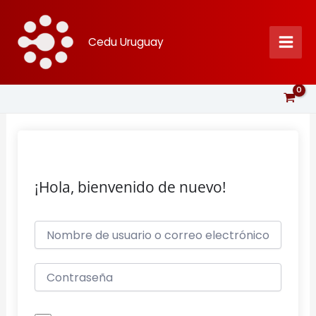
Ir
al
Cedu Uruguay
contenido
¡Hola, bienvenido de nuevo!