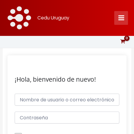
Ir
al
Cedu Uruguay
contenido
¡Hola, bienvenido de nuevo!