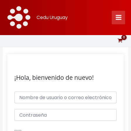
Ir
al
Cedu Uruguay
contenido
¡Hola, bienvenido de nuevo!