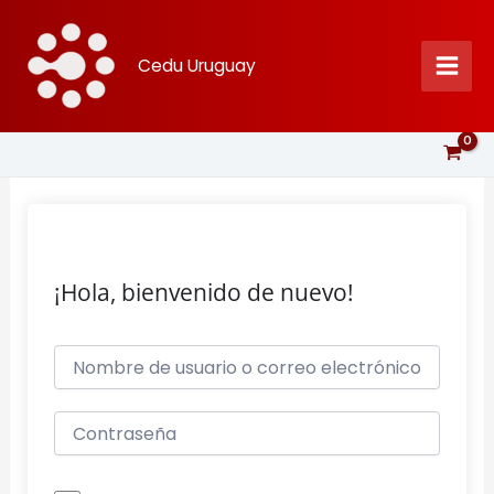
Ir
al
Cedu Uruguay
contenido
¡Hola, bienvenido de nuevo!