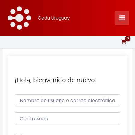
Ir
al
Cedu Uruguay
contenido
¡Hola, bienvenido de nuevo!