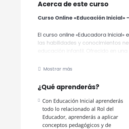
Acerca de este curso
Curso Online «Educación Inicial»
El curso online «Educadora Inicial»
las habilidades y conocimientos ne
educación infantil. Ofrecido en un
diseñado para ajustarse a tus tiem
contenido las 24 horas, todos los 
Mostrar más
disponible en nuestra plataforma vi
tutoriales detallados, ejercicios, a
¿Qué aprenderás?
Además, contarás con tutoría pers
asegurando una experiencia de apr
Con Educación Inicial aprenderás
todo lo relacionado al Rol del
A lo largo de los cinco módulos qu
Educador, aprenderás a aplicar
distintas áreas de conocimiento n
conceptos pedagógicos y de