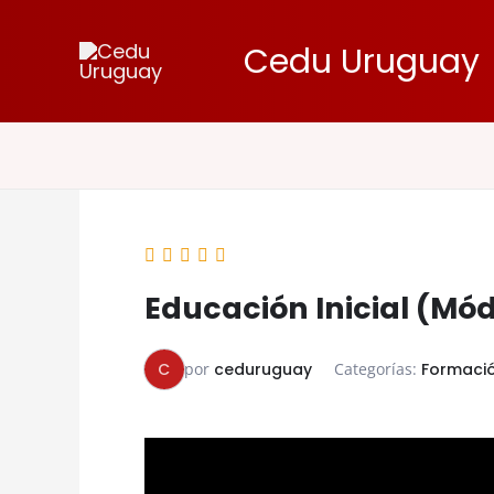
Ir
al
Cedu Uruguay
contenido
Educación Inicial (Mód
C
por
ceduruguay
Categorías:
Formaci