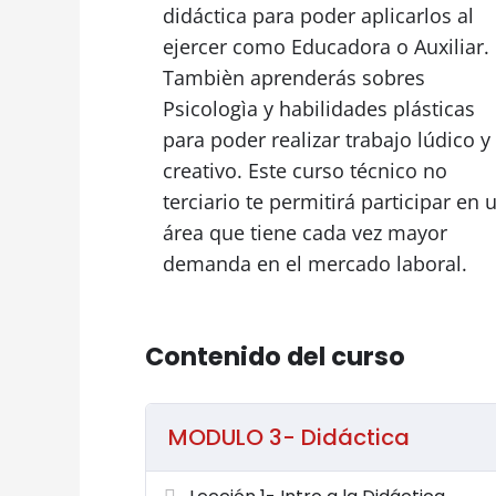
y efectivo en la vida de los niño
didáctica para poder aplicarlos al
pedagógicos y psicológicos hasta t
ejercer como Educadora o Auxiliar.
ayudan en el desarrollo integral infa
Tambièn aprenderás sobres
Psicologìa y habilidades plásticas
para poder realizar trabajo lúdico y
Módulo 1: Introducción a la Educació
creativo. Este curso técnico no
En el primer módulo, se te introduc
terciario te permitirá participar en 
educación infantil. Este módulo cub
área que tiene cada vez mayor
examina el impacto positivo que un
demanda en el mercado laboral.
los niños en sus primeros años. Pr
cualidades de un educador, comp
educativo propicio que fomente tan
Contenido del curso
personal de los niños. También se
influir en la percepción del niño y 
MODULO 3- Didáctica
Módulo 2: Pedagogía
La pedagogía es la base teórica que